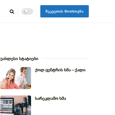
ᲨᲔᲙᲕᲔᲗᲘᲡ ᲛᲝᲗᲮᲝᲕᲜᲐ
უახლესი სტატიები
ქოლ ცენტრის ხმა – ქალი
სარეკლამო ხმა